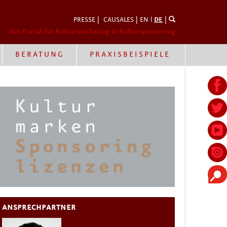
PRESSE
|
CAUSALES
|
EN
l
DE
|
Das Portal für Kulturmarketing & Kultursponsoring
BERATUNG
PRAXISBEISPIELE
ANSPRECHPARTNER