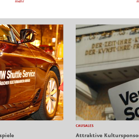
mehr
m
CAUSALES
spiele
Attraktive Kulturspons