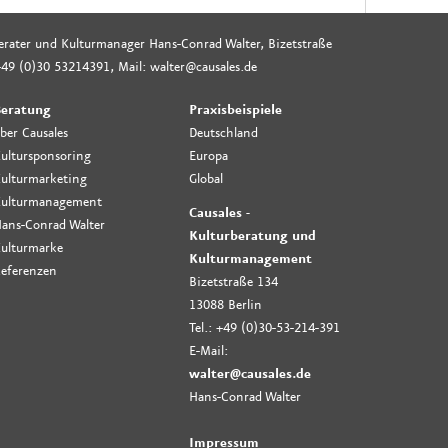
rberater und Kulturmanager Hans-Conrad Walter, Bizetstraße
49 (0)30 53214391, Mail: walter@causales.de
eratung
Praxisbeispiele
ber Causales
Deutschland
ultursponsoring
Europa
ulturmarketing
Global
ulturmanagement
Causales -
ans-Conrad Walter
Kulturberatung und
ulturmarke
Kulturmanagement
eferenzen
Bizetstraße 134
13088 Berlin
Tel.: +49 (0)30-53-214-391
E-Mail:
walter@causales.de
Hans-Conrad Walter
Impressum