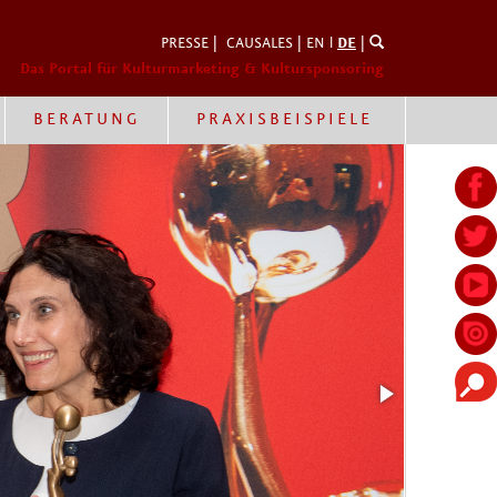
PRESSE
|
CAUSALES
|
EN
l
DE
|
Das Portal für Kulturmarketing & Kultursponsoring
BERATUNG
PRAXISBEISPIELE