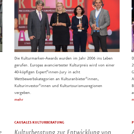
Die Kulturmarken-Awards wurden im Jahr 2006 ins Leben
D
gerufen. Europas avanciertester Kulturpreis wird von einer
2
40-köpfigen Expert*innen-Jury in acht
G
Wettbewerbskategorien an Kulturanbieter*innen,
A
Kulturinvestor*innen und Kulturtourismusregionen
B
vergeben.
a
mehr
m
CAUSALES KULTURBERATUNG
P
e
Kulturberatung zur Entwicklung von