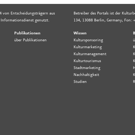
4 von Entscheidungsträgern aus
Betreiber des Portals ist der Kultu
 Informationsdienst genutzt.
134, 13088 Berlin, Germany, Fon: +
Publikationen
Wissen
B
über Publikationen
Kultursponsoring
ü
Kulturmarketing
K
Kulturmanagement
K
Kulturtourismus
K
Stadtmarketing
H
Nachhaltigkeit
K
Studien
R