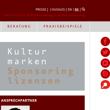
PRESSE
|
CAUSALES
|
EN
l
DE
|
Das Portal für Kulturmarketing & Kultursponsoring
BERATUNG
PRAXISBEISPIELE
ANSPRECHPARTNER