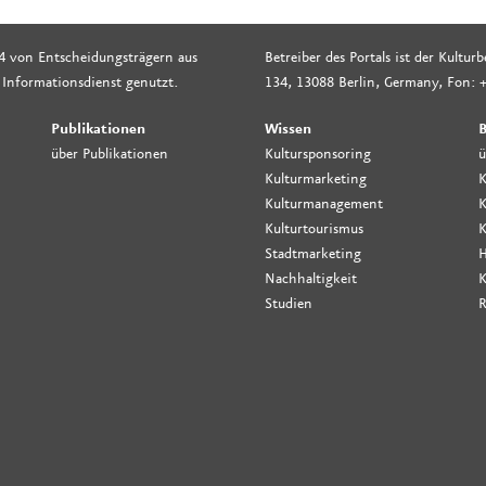
4 von Entscheidungsträgern aus
Betreiber des Portals ist der Kultu
 Informationsdienst genutzt.
134, 13088 Berlin, Germany, Fon: +
Publikationen
Wissen
B
über Publikationen
Kultursponsoring
ü
Kulturmarketing
K
Kulturmanagement
K
Kulturtourismus
K
Stadtmarketing
H
Nachhaltigkeit
K
Studien
R