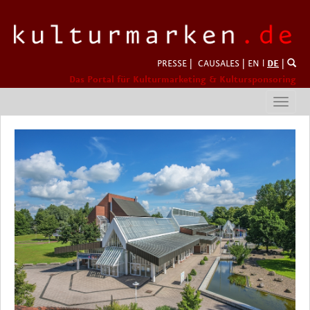
PRESSE
|
CAUSALES
|
EN
l
DE
|
Das Portal für Kulturmarketing & Kultursponsoring
Toggl
navig