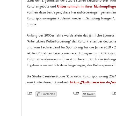
„Laut den Ergebnissen der Studie stehen Kulturanbieter*inn
Kulturangebote und
Unternehmen in ihrer Markenpflege
können dazu beitragen, diese Herausforderungen gemeinsam
Kultursponsoringmarkt damit wieder in Schwung bringen“,
Studie.
Anfang der 2000er Jahre wurde allein das jährliche Spons
"Arbeitskreis Kulturförderung" des Kulturkreises der deutsc
und vom Fachverband für Sponsoring für die Jahre 2010 - 20
letzten 20 Jahren bereits mehrere Umfragen zum Kulturspo
Kultur zu analysieren und zu stimulieren. Durch das Aufzei
Ergebnisse wesentlich dazu beigetragen, das Kultursponsorin
Die Studie Causales-Studie "Quo vadis Kultursponsoring 2024
zum kostenfreien Download:
https://kulturmarken.de/wi