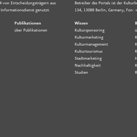
4 von Entscheidungsträgern aus
Betreiber des Portals ist der Kultu
 Informationsdienst genutzt.
134, 13088 Berlin, Germany, Fon: +
Publikationen
Wissen
B
über Publikationen
Kultursponsoring
ü
Kulturmarketing
K
Kulturmanagement
K
Kulturtourismus
K
Stadtmarketing
H
Nachhaltigkeit
K
Studien
R