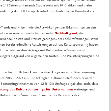
e 148 Seiten umfassende Studie steht mit 97 Grafiken und vielen
Förderung der DHL Group ab sofort zum kostenfreien Download zur
ega-Trends und Krisen, wie die Auswirkungen der Erkenntnisse um den
ation in unserer Gesellschaft zu mehr
Nachhaltigkeit
, die
ewende, Kosten und Preissteigerungen, der Fachkräftemangel, sowie
ten bereits erhebliche Auswirkungen auf das Kultursponsoring haben
 Unternehmen ihre Verträge mit Kulturanbieter*innen nicht
gbudgets aufgrund von allgemeinen Kosten- und Preissteigerungen sind
r durchschnittlichen Abnahme ihrer Ausgaben im Kultursponsoring
um 2019 – 2023 aus. Die befragten Kulturanbieter*innen erwarten
n Sponsoringeinnahmen von 12 %. Die Umfrage ergab aber auch, dass
utung des Kultursponsorings für Unternehmen
weitestgehend
r Kulturanbieter*innen eine Zunahme der Bedeutung des