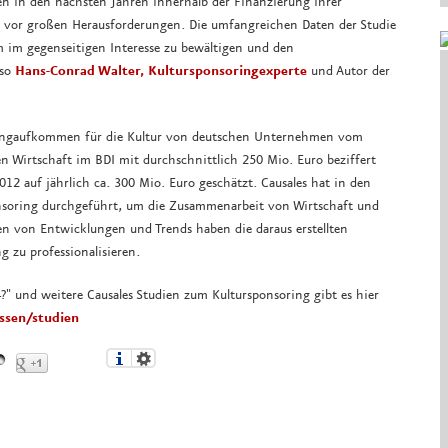
en in den nächsten Jahren innerhalb der Finanzierung ihrer
vor großen Herausforderungen. Die umfangreichen Daten der Studie
 im gegenseitigen Interesse zu bewältigen und den
 so
Hans-Conrad Walter, Kultursponsoringexperte
und Autor der
oringaufkommen für die Kultur von deutschen Unternehmen vom
hen Wirtschaft im BDI mit durchschnittlich 250 Mio. Euro beziffert
12 auf jährlich ca. 300 Mio. Euro geschätzt. Causales hat in den
nsoring durchgeführt, um die Zusammenarbeit von Wirtschaft und
gen von Entwicklungen und Trends haben die daraus erstellten
g zu professionalisieren.
?" und weitere Causales Studien zum Kultursponsoring gibt es hier
ssen/studien