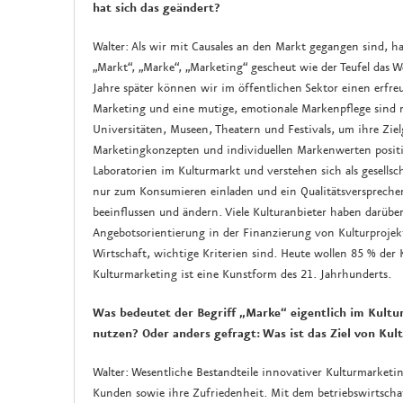
hat sich das geändert?
Walter: Als wir mit Causales an den Markt gegangen sind, ha
„Markt“, „Marke“, „Marketing“ gescheut wie der Teufel das 
Jahre später können wir im öffentlichen Sektor einen erfre
Marketing und eine mutige, emotionale Markenpflege sind m
Universitäten, Museen, Theatern und Festivals, um ihre Zi
Marketingkonzepten und individuellen Markenwerten positio
Laboratorien im Kulturmarkt und verstehen sich als gesell
nur zum Konsumieren einladen und ein Qualitätsverspreche
beeinflussen und ändern. Viele Kulturanbieter haben darübe
Angebotsorientierung in der Finanzierung von Kulturprojek
Wirtschaft, wichtige Kriterien sind. Heute wollen 85 % der 
Kulturmarketing ist eine Kunstform des 21. Jahrhunderts.
Was bedeutet der Begriff „Marke“ eigentlich im Kultu
nutzen? Oder anders gefragt: Was ist das Ziel von Kul
Walter: Wesentliche Bestandteile innovativer Kulturmarketi
Kunden sowie ihre Zufriedenheit. Mit dem betriebswirtscha