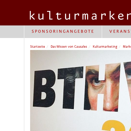
SPONSORINGANGEBOTE
VERANS
Startseite
Das Wissen von Causales
Kulturmarketing
Marke