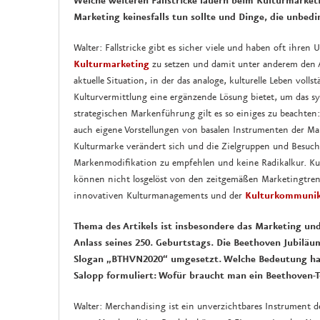
Welche weiteren Fallstricke lauern beim Kulturmarketi
Marketing keinesfalls tun sollte und Dinge, die unbe
Walter: Fallstricke gibt es sicher viele und haben oft ihren 
Kulturmarketing
zu setzen und damit unter anderem den A
aktuelle Situation, in der das analoge, kulturelle Leben voll
Kulturvermittlung eine ergänzende Lösung bietet, um das sy
strategischen Markenführung gilt es so einiges zu beachten: 
auch eigene Vorstellungen von basalen Instrumenten der Ma
Kulturmarke verändert sich und die Zielgruppen und Besuche
Markenmodifikation zu empfehlen und keine Radikalkur. Ku
können nicht losgelöst von den zeitgemäßen Marketingtrend
innovativen Kulturmanagements und der
Kulturkommunik
Thema des Artikels ist insbesondere das Marketing 
Anlass seines 250. Geburtstags. Die Beethoven Jubiläu
Slogan „BTHVN2020“ umgesetzt. Welche Bedeutung h
Salopp formuliert: Wofür braucht man ein Beethoven-T
Walter: Merchandising ist ein unverzichtbares Instrument