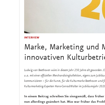
INTERVIEW
Marke, Marketing und 
innovativen Kulturbetri
Ludwig van Beethoven wäre in diesem Jahr 250 Jahre alt geworden. 
u.a. mit einer offiziellen Merchandisingkollektion, eigens zum Jubiläum
kommunizieren – für die Kunst, für die Kulturmarke Beethoven und 
Kulturmarketing-Experten Hans-Conrad Walter im Jubiläumsjahr 2020
In einem Beitrag schreiben Sie sinngemäß, dass frühe
nun allerdings geändert hat. Was war früher das Pro