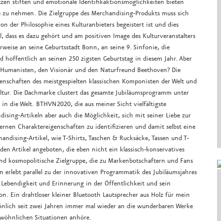
en stiften und emotionale Identifikaktionsmöglichkeiten bieten
se zu nehmen. Die Zielgruppe des Merchandising-Produkts muss sich
von der Philosophie eines Kulturanbieters begeistert ist und dies
l, dass es dazu gehört und am positiven Image des Kulturveranstalters
weise an seine Geburtsstadt Bonn, an seine 9. Sinfonie, die
hoffentlich an seinen 250 zigsten Geburtstag in diesem Jahr. Aber
n Humanisten, den Visionär und den Naturfreund Beethoven? Die
schaften des meistgespielten klassischen Komponisten der Welt und
ltur. Die Dachmarke clustert das gesamte Jubiläumsprogramm unter
in die Welt. BTHVN2020, die aus meiner Sicht vielfältigste
ising-Artikeln aber auch die Möglichkeit, sich mit seiner Liebe zur
rnen Charaktereigenschaften zu identifizieren und damit selbst eine
andising-Artikel, wie T-Shirts, Taschen & Rucksäcke, Tassen und T-
en Artikel angeboten, die eben nicht ein klassisch-konservatives
nd kosmopolitische Zielgruppe, die zu Markenbotschaftern und Fans
 erlebt parallel zu der innovativen Programmatik des Jubiläumsjahres
 Lebendigkeit und Erinnerung in der Öffentlichkeit und sein
n. Ein drahtloser kleiner Bluetooth Lautsprecher aus Holz für mein
nlich seit zwei Jahren immer mal wieder an die wunderbaren Werke
ewöhnlichen Situationen anhöre.