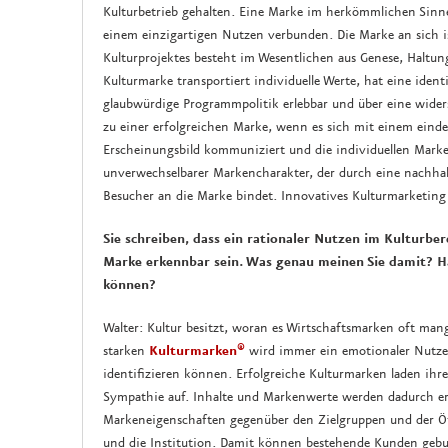
Kulturbetrieb gehalten. Eine Marke im herkömmlichen Sinn
einem einzigartigen Nutzen verbunden. Die Marke an sich is
Kulturprojektes besteht im Wesentlichen aus Genese, Haltun
Kulturmarke transportiert individuelle Werte, hat eine iden
glaubwürdige Programmpolitik erlebbar und über eine wider
zu einer erfolgreichen Marke, wenn es sich mit einem eindeu
Erscheinungsbild kommuniziert und die individuellen Marke
unverwechselbarer Markencharakter, der durch eine nachhal
Besucher an die Marke bindet. Innovatives Kulturmarketing
Sie schreiben, dass ein rationaler Nutzen im Kulturbe
Marke erkennbar sein. Was genau meinen Sie damit? Hab
können?
Walter: Kultur besitzt, woran es Wirtschaftsmarken oft ma
starken
Kulturmarken®
wird immer ein emotionaler Nutze
identifizieren können. Erfolgreiche Kulturmarken laden i
Sympathie auf. Inhalte und Markenwerte werden dadurch e
Markeneigenschaften gegenüber den Zielgruppen und der Öff
und die Institution. Damit können bestehende Kunden geb