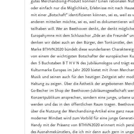
gutes Merchandising-Produkt können? Einen rationalen Nutz
oder einfach nur die Möglichkeit, Erlebnisse mit nach Hau
mit einer „Botschaft“ identifizieren können, sei es, weil es 
anderen mitteilen möchte, sei es, weil es dokumentieren wil
teilhaben will. Wer an Beethoven denkt, der denkt möglicher
Europahymne mit dem Schlusschor „Ode an die Freunde“ und 
denken wir dabei auch an den Bürger, den Tonkünstler, de
Marke BTHVN2020 bündelt diese wunderbaren Charaktereigen
von einem der wichtigsten Botschafter der europäischen Ku
den 5 Buchstaben B T H V N des Jubiläumslogos und trägt es 
Kulturmarke Europas im Jahr 2020 bietet mit ihren Merchand
Musik und seinen auch für den heutigen Zeitgeist sehr mode
Haltung zu zeigen. Über die Ästhetik der angebotenen Merch
Go-Becher im Shop der Beethoven-Jubiläumsgesellschaft werd
Konzertpublikum ansprechen, sondern eine junge, urbane u
werden und das in den öffentlichen Raum tragen. Beethoven
über die Nutzung der Merchandising-Artikel eine ganz neue
moderner Mindset wird zum Vorbild für eine junge Generatio
Handy mit der Präsenz von BTHVN2020 erinnert mich persö
des Ausnahmekünstlers, die ich mir dann auch gern in ung