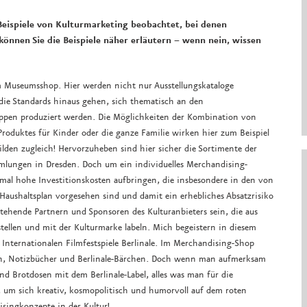
 Beispiele von Kulturmarketing beobachtet, bei denen
können Sie die Beispiele näher erläutern – wenn nein, wissen
em Museumsshop. Hier werden nicht nur Ausstellungskataloge
 die Standards hinaus gehen, sich thematisch an den
ruppen produziert werden. Die Möglichkeiten der Kombination von
roduktes für Kinder oder die ganze Familie wirken hier zum Beispiel
lden zugleich! Hervorzuheben sind hier sicher die Sortimente der
mmlungen in Dresden. Doch um ein individuelles Merchandising-
al hohe Investitionskosten aufbringen, die insbesondere in den von
Haushaltsplan vorgesehen sind und damit ein erhebliches Absatzrisiko
ehende Partnern und Sponsoren des Kulturanbieters sein, die aus
tellen und mit der Kulturmarke labeln. Mich begeistern in diesem
nternationalen Filmfestspiele Berlinale. Im Merchandising-Shop
chen, Notizbücher und Berlinale-Bärchen. Doch wenn man aufmerksam
nd Brotdosen mit dem Berlinale-Label, alles was man für die
, um sich kreativ, kosmopolitisch und humorvoll auf dem roten
isingkonzepte in der Kultur!