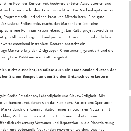
e ist im Kopf des Kunden mit hochverdichteten Assoziationen und
t nichts, sie macht den Kern nur sichtbar. Das Markenkapital eines
g, Programmatik und seinen kreativen Mitarbeitern. Eine gute
titätsbasierte Philosophie, macht den Markenkern über eine
spruchsfreie Kommunikation lebendig. Ein Kulturprojekt wird dann
tigen Alleinstellungsmerkmal positioniert, in einem einheitlichen
nwerte emotional inszeniert. Dadurch entsteht ein
tige Markenpflege den Zielgruppen Orientierung garantiert und die
 bringt das Publikum zum Kulturangebot.
reich nicht ausreicht, es müsse auch ein emotionaler Nutzen der
en Sie ein Beispiel, an dem Sie den Unterschied erläutern
ngelt: Große Emotionen, Lebendigkeit und Glaubwürdigkeit. Mit
n verbunden, mit denen sich das Publikum, Partner und Sponsoren
hre Marke durch die Kommunikation eines emotionalen Nutzens mit
rlebbar, Markenwelten entstehen. Die Kommunikation von
entlichkeit erzeugt Vertrauen und Reputation in die Dienstleistung
unden und potenzielle Neukunden gewonnen werden. Dies hat