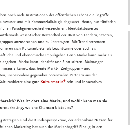
ben noch viele Institutionen des öffentlichen Lebens die Begriffe
Weihwasser und mit Kommerzialität gleichgesetzt. Heute, nur fünfzehn
ulichen Paradigmenwechsel verzeichnen. Identitätsbasiertes
ittlerweile wesentlicher Bestandteil der DNA von Ländern, Städten,
elgruppen anzusprechen und zu überzeugen. Mit Trend setzenden
nieren sich Kulturanbieter als Leuchttürme oder auch als
schaftliche und ökonomische Impulsgeber. Denn Marke kann mehr als
n abgeben. Marke kann Identität und Sinn stiften, Meinungen
r hinaus erkannt, dass heute Markt-, Zielgruppen,- und
ten, insbesondere gegenüber potenziellen Partnern aus der
Kulturanbieter eine gute
Kulturmarke®
sein und innovatives
rbereich? Was ist dort eine Marke, und wofür kann man sie
turmarketing, welche Chancen bietet es?
ngstrategien sind die Kundenperspektive, der erkennbare Nutzen für
ftlichen Marketing hat auch der Markenbegriff Einzug in den