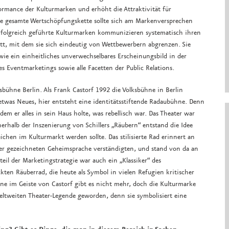
ormance der Kulturmarken und erhöht die Attraktivität für
ie gesamte Wertschöpfungskette sollte sich am Markenversprechen
Erfolgreich geführte Kulturmarken kommunizieren systematisch ihren
t, mit dem sie sich eindeutig von Wettbewerbern abgrenzen. Sie
e ein einheitliches unverwechselbares Erscheinungsbild in der
s Eventmarketings sowie alle Facetten der Public Relations.
ksbühne Berlin. Als Frank Castorf 1992 die Volksbühne in Berlin
etwas Neues, hier entsteht eine identitätsstiftende Radaubühne. Denn
m er alles in sein Haus holte, was rebellisch war. Das Theater war
nnerhalb der Inszenierung von Schillers „Räubern“ entstand die Idee
hen im Kulturmarkt werden sollte. Das stilisierte Rad erinnert an
ner gezeichneten Geheimsprache verständigten, und stand von da an
teil der Marketingstrategie war auch ein „Klassiker“ des
ten Räuberrad, die heute als Symbol in vielen Refugien kritischer
ne im Geiste von Castorf gibt es nicht mehr, doch die Kulturmarke
ltweiten Theater-Legende geworden, denn sie symbolisiert eine