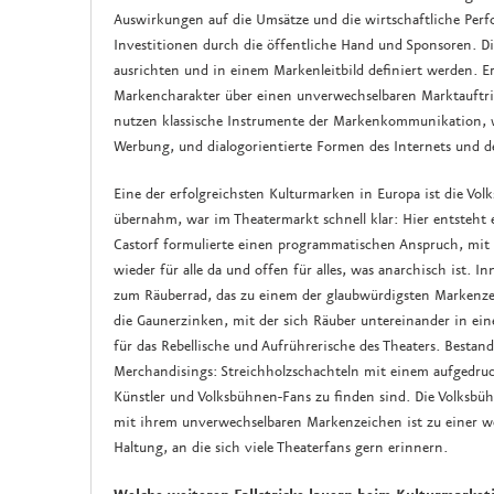
Auswirkungen auf die Umsätze und die wirtschaftliche Perf
Investitionen durch die öffentliche Hand und Sponsoren. D
ausrichten und in einem Markenleitbild definiert werden. 
Markencharakter über einen unverwechselbaren Marktauftrit
nutzen klassische Instrumente der Markenkommunikation, wi
Werbung, und dialogorientierte Formen des Internets und de
Eine der erfolgreichsten Kulturmarken in Europa ist die Vol
übernahm, war im Theatermarkt schnell klar: Hier entsteht 
Castorf formulierte einen programmatischen Anspruch, mit de
wieder für alle da und offen für alles, was anarchisch ist. I
zum Räuberrad, das zu einem der glaubwürdigsten Markenzeic
die Gaunerzinken, mit der sich Räuber untereinander in ei
für das Rebellische und Aufrührerische des Theaters. Bestand
Merchandisings: Streichholzschachteln mit einem aufgedruck
Künstler und Volksbühnen-Fans zu finden sind. Die Volksbüh
mit ihrem unverwechselbaren Markenzeichen ist zu einer we
Haltung, an die sich viele Theaterfans gern erinnern.