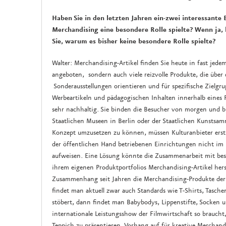
Haben Sie in den letzten Jahren ein-zwei interessante
Merchandising eine besondere Rolle spielte? Wenn ja, 
Sie, warum es bisher keine besondere Rolle spielte?
Walter: Merchandising-Artikel finden Sie heute in fast jed
angeboten, sondern auch viele reizvolle Produkte, die über
Sonderausstellungen orientieren und für spezifische Zielg
Werbeartikeln und pädagogischen Inhalten innerhalb eines P
sehr nachhaltig. Sie binden die Besucher von morgen und bi
Staatlichen Museen in Berlin oder der Staatlichen Kunstsa
Konzept umzusetzen zu können, müssen Kulturanbieter erstm
der öffentlichen Hand betriebenen Einrichtungen nicht im 
aufweisen. Eine Lösung könnte die Zusammenarbeit mit best
ihrem eigenen Produktportfolios Merchandising-Artikel hers
Zusammenhang seit Jahren die Merchandising-Produkte der I
findet man aktuell zwar auch Standards wie T-Shirts, Tas
stöbert, dann findet man Babybodys, Lippenstifte, Socken u
internationale Leistungsshow der Filmwirtschaft so braucht
Teppich zu präsentieren. Vorhang auf für kreative Merchand