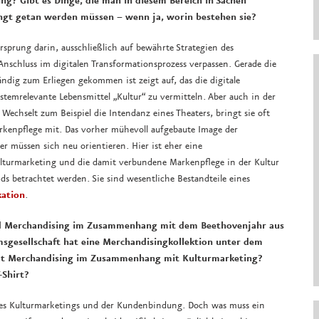
ng? Gibt es Dinge, die man in diesem Bereich in Sachen
dingt getan werden müssen – wenn ja, worin bestehen sie?
Ursprung darin, ausschließlich auf bewährte Strategien des
nschluss im digitalen Transformationsprozess verpassen. Gerade die
ständig zum Erliegen gekommen ist zeigt auf, das die digitale
stemrelevante Lebensmittel „Kultur“ zu vermitteln. Aber auch in der
Wechselt zum Beispiel die Intendanz eines Theaters, bringt sie oft
rkenpflege mit. Das vorher mühevoll aufgebaute Image der
r müssen sich neu orientieren. Hier ist eher eine
lturmarketing und die damit verbundene Markenpflege in der Kultur
s betrachtet werden. Sie sind wesentliche Bestandteile eines
ation
.
und Merchandising im Zusammenhang mit dem Beethovenjahr aus
msgesellschaft hat eine Merchandisingkollektion unter dem
at Merchandising im Zusammenhang mit Kulturmarketing?
-Shirt?
 des Kulturmarketings und der Kundenbindung. Doch was muss ein