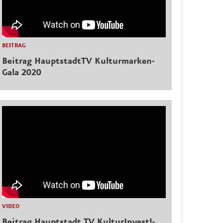
BEITRAG
Beitrag HauptstadtTV Kulturmarken-
Gala 2020
VIDEO
Beitrag Hauptstadt.TV KulturInvest!-