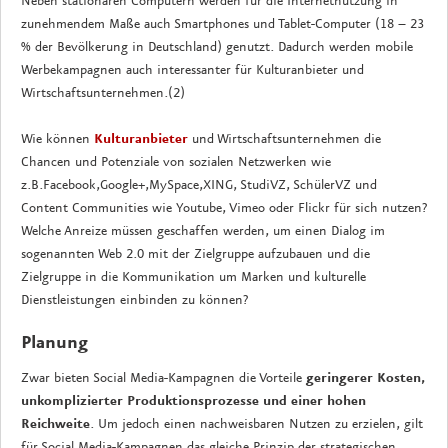
Neben stationären Computern werden für die Internetnutzung in
zunehmendem Maße auch Smartphones und Tablet-Computer (18 – 23
% der Bevölkerung in Deutschland) genutzt. Dadurch werden mobile
Werbekampagnen auch interessanter für Kulturanbieter und
Wirtschaftsunternehmen.(2)
Wie können
Kulturanbieter
und Wirtschaftsunternehmen die
Chancen und Potenziale von sozialen Netzwerken wie
z.B.Facebook,Google+,MySpace,XING, StudiVZ, SchülerVZ und
Content Communities wie Youtube, Vimeo oder Flickr für sich nutzen?
Welche Anreize müssen geschaffen werden, um einen Dialog im
sogenannten Web 2.0 mit der Zielgruppe aufzubauen und die
Zielgruppe in die Kommunikation um Marken und kulturelle
Dienstleistungen einbinden zu können?
Planung
Zwar bieten Social Media-Kampagnen die Vorteile
geringerer Kosten,
unkomplizierter Produktionsprozesse und einer hohen
Reichweite
. Um jedoch einen nachweisbaren Nutzen zu erzielen, gilt
für Social Media-Kampagnen das gleiche Prinzip der strategischen