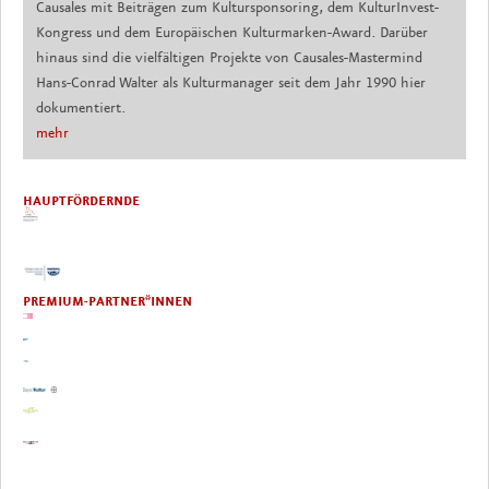
Causales mit Beiträgen zum Kultursponsoring, dem KulturInvest-
Kongress und dem Europäischen Kulturmarken-Award. Darüber
hinaus sind die vielfältigen Projekte von Causales-Mastermind
Hans-Conrad Walter als Kulturmanager seit dem Jahr 1990 hier
dokumentiert.
mehr
HAUPTFÖRDERNDE
PREMIUM-PARTNER*INNEN