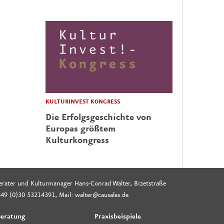
KULTURINVEST KONGRESS
Die Erfolgsgeschichte von
Europas größtem
Kulturkongress
rberater und Kulturmanager Hans-Conrad Walter, Bizetstraße
49 (0)30 53214391, Mail: walter@causales.de
eratung
Praxisbeispiele