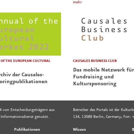
mehr
CAUSALES BUSINESS CLUB
OF THE EUROPEAN CULTURAL
Das mobile Netzwerk für
chiv der Causales-
Fundraising und
oringpublikationen
Kultursponsoring
4 von Entscheidungsträgern aus
Betreiber des Portals ist der Kultu
 Informationsdienst genutzt.
134, 13088 Berlin, Germany, Fon: +
Publikationen
Wissen
B