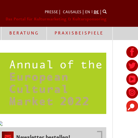
PRESSE
|
CAUSALES
|
EN
l
DE
|
Das Portal für Kulturmarketing & Kultursponsoring
BERATUNG
PRAXISBEISPIELE
Newsletter bestellen!