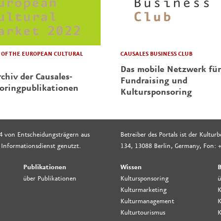
CAUSALES BUSINESS CLUB
OF THE EUROPEAN CULTURAL
Das mobile Netzwerk für
chiv der Causales-
Fundraising und
oringpublikationen
Kultursponsoring
4 von Entscheidungsträgern aus
Betreiber des Portals ist der Kultu
 Informationsdienst genutzt.
134, 13088 Berlin, Germany, Fon: +
Publikationen
Wissen
B
über Publikationen
Kultursponsoring
ü
Kulturmarketing
K
Kulturmanagement
K
Kulturtourismus
K