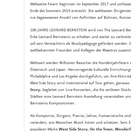
Weltweite Feiern beginnen im September 2017 und umfassen
Ende des Sommers 2019 erstreckt. Die weltbesten Dirigente
nie dagewesenen Anzahl von Auftritten auf Bühnen, Konzert
100 JAHRE LEONARD BERNSTEIN wird von The Leonard Bernste
Erbe Leonard Bernsteins zu erhalten und weiter zu verbrei
soll sein Vermächtnis als Musikpädagoge gefördert werden.
weltbekannten Freunden und Kollegen des Maestros zusamme
Weltweit werden Millionen Besucher die Hundertjahrfeiern e
Österreich und Japan. Hervorragende kulturelle Einrichtun
Philadelphia und Los Angeles durchgeführt, um ihre Aktivit
West Side Story wird international auf Tour gehen, genaus
Story
, begleitet von Live-Konzerten, die die zeitlosen St
Städten eine Leonard Bernstein Ausstellung veranstalten 
Bernsteins Kompositionen.
Als Komponist, Dirigent, Pianist, Lehrer, humanistische und
verändert, wie Menschen Musik hören und schätzen. Sein Er
populären Werke
West Side Story
,
On the Town
,
Wonderf