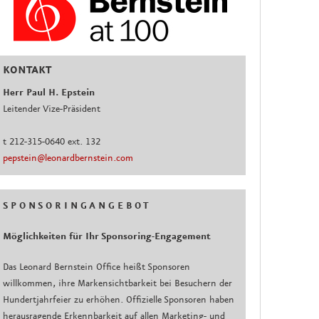
KONTAKT
Herr Paul H. Epstein
Leitender Vize-Präsident
t 212-315-0640 ext. 132
pepstein@leonardbernstein.com
S P O N S O R I N G A N G E B O T
Möglichkeiten für Ihr Sponsoring-Engagement
Das Leonard Bernstein Office heißt Sponsoren
willkommen, ihre Markensichtbarkeit bei Besuchern der
Hundertjahrfeier zu erhöhen. Offizielle Sponsoren haben
herausragende Erkennbarkeit auf allen Marketing- und