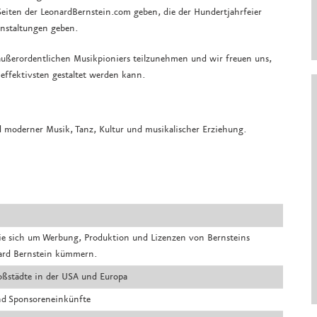
Seiten der LeonardBernstein.com geben, die der Hundertjahrfeier
ranstaltungen geben.
s außerordentlichen Musikpioniers teilzunehmen und wir freuen uns,
ffektivsten gestaltet werden kann.
und moderner Musik, Tanz, Kultur und musikalischer Erziehung.
 die sich um Werbung, Produktion und Lizenzen von Bernsteins
ard Bernstein kümmern.
oßstädte in der USA und Europa
d Sponsoreneinkünfte