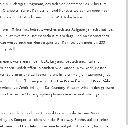
 ein 2-jähriges Programm, das sich von September 2017 bis zum
n, Orchester, Ballett-Kompanien und Künstler werden an einer noch
hallen und Festivals rund um die Welt teilnehmen.
in Office Inc. betreut, welches sich zur Aufgabe gemacht hat, das
ten. In weltweiter Zusammenarbeit mit Verlags- und Medienpartnern
 Dazu wurde auch ein Hundertjahrfeier-Komitee von mehr als 200
ngestellt.
rleben, vor allem in den USA, England, Deutschland, Italien,
gen haben Gipfeltreffen in Städten wie London, New York, Boston,
äten zu planen und zu koordinieren. Eine einmalige Inszenierung der
o wie die Filmaufführungen von
On the Waterfront
und
West Side
ücke wieder zu Gehör bringen. Das Grammy Museum wird in den größten
und weltbekannte Choreographen planen neue Tanzaufführungen zu
 abenteuerliche Seele hat Leonard Bernstein die Art und Weise
folg als Komponist reicht von der Broadway Bühne, auf der seine
ul Town
und
Candide
immer wieder aufgeführt werden, bis zu den