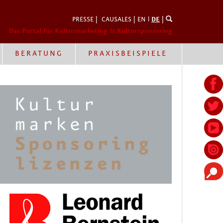
PRESSE
|
CAUSALES
|
EN
l
DE
|
Das Portal für Kulturmarketing & Kultursponsoring
BERATUNG
PRAXISBEISPIELE