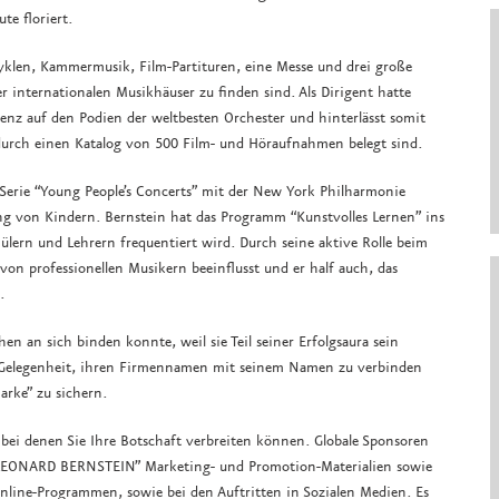
e floriert.
klen, Kammermusik, Film-Partituren, eine Messe und drei große
er internationalen Musikhäuser zu finden sind. Als Dirigent hatte
enz auf den Podien der weltbesten Orchester und hinterlässt somit
 durch einen Katalog von 500 Film- und Höraufnahmen belegt sind.
V-Serie “Young People’s Concerts” mit der New York Philharmonie
ung von Kindern. Bernstein hat das Programm “Kunstvolles Lernen” ins
ülern und Lehrern frequentiert wird. Durch seine aktive Rolle beim
von professionellen Musikern beeinflusst und er half auch, das
.
n an sich binden konnte, weil sie Teil seiner Erfolgsaura sein
ge Gelegenheit, ihren Firmennamen mit seinem Namen zu verbinden
arke” zu sichern.
 bei denen Sie Ihre Botschaft verbreiten können. Globale Sponsoren
LEONARD BERNSTEIN” Marketing- und Promotion-Materialien sowie
nline-Programmen, sowie bei den Auftritten in Sozialen Medien. Es