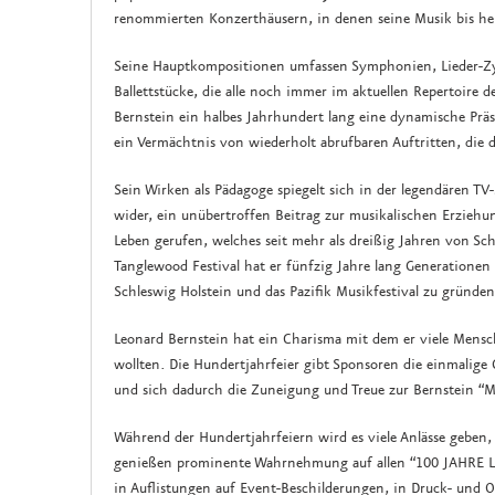
renommierten Konzerthäusern, in denen seine Musik bis heut
Seine Hauptkompositionen umfassen Symphonien, Lieder-Zy
Ballettstücke, die alle noch immer im aktuellen Repertoire d
Bernstein ein halbes Jahrhundert lang eine dynamische Präs
ein Vermächtnis von wiederholt abrufbaren Auftritten, die
Sein Wirken als Pädagoge spiegelt sich in der legendären T
wider, ein unübertroffen Beitrag zur musikalischen Erzieh
Leben gerufen, welches seit mehr als dreißig Jahren von Sch
Tanglewood Festival hat er fünfzig Jahre lang Generationen 
Schleswig Holstein und das Pazifik Musikfestival zu gründen
Leonard Bernstein hat ein Charisma mit dem er viele Mensche
wollten. Die Hundertjahrfeier gibt Sponsoren die einmali
und sich dadurch die Zuneigung und Treue zur Bernstein “M
Während der Hundertjahrfeiern wird es viele Anlässe geben,
genießen prominente Wahrnehmung auf allen “100 JAHRE 
in Auflistungen auf Event-Beschilderungen, in Druck- und O