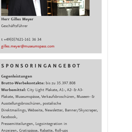
Herr Gilles Meyer
Geschäftsführer
t +49(0)7621-161 36 34
gilles.meyer@museumspass.com
S P O N S O R I N G A N G E B O T
Gegenleistungen
Brutto-Werbekontakte:
bis zu 35.397.808
Werbemittel:
City Light Plakate, A1-, A2- & A3-
Plakate, Museumspässe, Verkaufsbroschüren, Museen- &
Ausstellungsbroschüren, postalische
Direktmailings, Webseite, Newsletter, Banner/Skyscraper,
facebook,
Pressemitteilungen, Logointegration in
Anzeigen, Gratispässe, Rabatte, Roll-ups