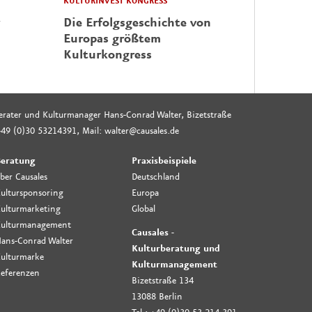
KULTURINVEST KONGRESS
Die Erfolgsgeschichte von
Europas größtem
Kulturkongress
rberater und Kulturmanager Hans-Conrad Walter, Bizetstraße
49 (0)30 53214391, Mail: walter@causales.de
eratung
Praxisbeispiele
ber Causales
Deutschland
ultursponsoring
Europa
ulturmarketing
Global
ulturmanagement
Causales -
ans-Conrad Walter
Kulturberatung und
ulturmarke
Kulturmanagement
eferenzen
Bizetstraße 134
13088 Berlin