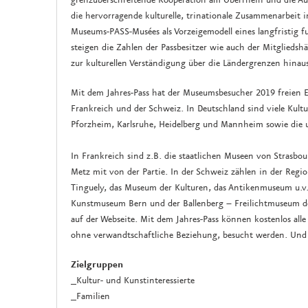
grenzüberschreitende Kooperation am Oberrhein und die Au
die hervorragende kulturelle, trinationale Zusammenarbeit i
Museums-PASS-Musées als Vorzeigemodell eines langfristig f
steigen die Zahlen der Passbesitzer wie auch der Mitgliedshä
zur kulturellen Verständigung über die Ländergrenzen hinaus
Mit dem Jahres-Pass hat der Museumsbesucher 2019 freien Ei
Frankreich und der Schweiz. In Deutschland sind viele Kultu
Pforzheim, Karlsruhe, Heidelberg und Mannheim sowie die 
In Frankreich sind z.B. die staatlichen Museen von Strasbo
Metz mit von der Partie. In der Schweiz zählen in der Regi
Tinguely, das Museum der Kulturen, das Antikenmuseum u.v.a
Kunstmuseum Bern und der Ballenberg – Freilichtmuseum der 
auf der Webseite. Mit dem Jahres-Pass können kostenlos al
ohne verwandtschaftliche Beziehung, besucht werden. Und 
Zielgruppen
_Kultur- und Kunstinteressierte
_Familien