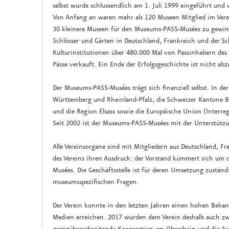
selbst wurde schlussendlich am 1. Juli 1999 eingeführt und 
Von Anfang an waren mehr als 120 Museen Mitglied im Verei
30 kleinere Museen für den Museums-PASS-Musées zu gewinn
Schlösser und Gärten in Deutschland, Frankreich und der S
Kulturinstitutionen über 480.000 Mal von Passinhabern de
Pässe verkauft. Ein Ende der Erfolgsgeschichte ist nicht ab
Der Museums-PASS-Musées trägt sich finanziell selbst. In d
Württemberg und Rheinland-Pfalz, die Schweizer Kantone Bas
und die Region Elsass sowie die Europäische Union (Interre
Seit 2002 ist der Museums-PASS-Musées mit der Unterstützu
Alle Vereinsorgane sind mit Mitgliedern aus Deutschland, Fr
des Vereins ihren Ausdruck: der Vorstand kümmert sich um 
Musées. Die Geschäftsstelle ist für deren Umsetzung zuständ
museumsspezifischen Fragen.
Der Verein konnte in den letzten Jahren einen hohen Bekann
Medien erreichen. 2017 wurden dem Verein deshalb auch zwei