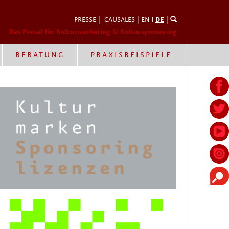
PRESSE
|
CAUSALES
|
EN
l
DE
|
Das Portal für Kulturmarketing & Kultursponsoring
BERATUNG
PRAXISBEISPIELE