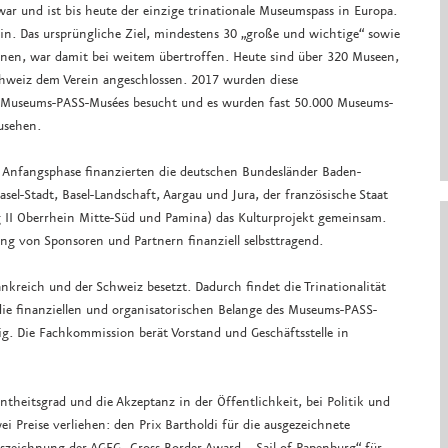
war und ist bis heute der einzige trinationale Museumspass in Europa.
n. Das ursprüngliche Ziel, mindestens 30 „große und wichtige“ sowie
en, war damit bei weitem übertroffen. Heute sind über 320 Museen,
chweiz dem Verein angeschlossen. 2017 wurden diese
s Museums-PASS-Musées besucht und es wurden fast 50.000 Museums-
zusehen.
er Anfangsphase finanzierten die deutschen Bundesländer Baden-
el-Stadt, Basel-Landschaft, Aargau und Jura, der französische Staat
g II Oberrhein Mitte-Süd und Pamina) das Kulturprojekt gemeinsam.
ng von Sponsoren und Partnern finanziell selbsttragend.
ankreich und der Schweiz besetzt. Dadurch findet die Trinationalität
die finanziellen und organisatorischen Belange des Museums-PASS-
ig. Die Fachkommission berät Vorstand und Geschäftsstelle in
theitsgrad und die Akzeptanz in der Öffentlichkeit, bei Politik und
 Preise verliehen: den Prix Bartholdi für die ausgezeichnete