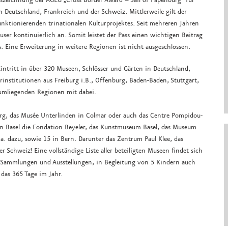
szeichnung der AGEG „Cross Border Award – Sail of Papenburg“ für
n Deutschland, Frankreich und der Schweiz. Mittlerweile gilt der
unktionierenden trinationalen Kulturprojektes. Seit mehreren Jahren
user kontinuierlich an. Somit leistet der Pass einen wichtigen Beitrag
. Eine Erweiterung in weitere Regionen ist nicht ausgeschlossen.
ntritt in über 320 Museen, Schlösser und Gärten in Deutschland,
rinstitutionen aus Freiburg i.B., Offenburg, Baden-Baden, Stuttgart,
umliegenden Regionen mit dabei.
urg, das Musée Unterlinden in Colmar oder auch das Centre Pompidou-
on Basel die Fondation Beyeler, das Kunstmuseum Basel, das Museum
. dazu, sowie 15 in Bern. Darunter das Zentrum Paul Klee, das
Schweiz! Eine vollständige Liste aller beteiligten Museen findet sich
le Sammlungen und Ausstellungen, in Begleitung von 5 Kindern auch
das 365 Tage im Jahr.