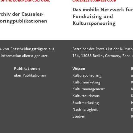
CAUSALES BUSINESS CLUB
OF THE EUROPEAN CULTURAL
Das mobile Netzwerk für
chiv der Causales-
Fundraising und
oringpublikationen
Kultursponsoring
4 von Entscheidungsträgern aus
Betreiber des Portals ist der Kultu
 Informationsdienst genutzt.
134, 13088 Berlin, Germany, Fon: +
Publikationen
Wissen
B
über Publikationen
Kultursponsoring
ü
Kulturmarketing
K
Kulturmanagement
K
Kulturtourismus
K
Stadtmarketing
H
Nachhaltigkeit
K
Studien
R