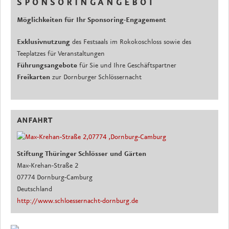
S P O N S O R I N G A N G E B O T
Möglichkeiten für Ihr
Sponsoring-Engagement
Exklusivnutzung
des Festsaals im Rokokoschloss sowie des
Teeplatzes für Veranstaltungen
Führungsangebote
für Sie und Ihre Geschäftspartner
Freikarten
zur Dornburger Schlössernacht
ANFAHRT
Stiftung Thüringer Schlösser und Gärten
Max-Krehan-Straße 2
07774 Dornburg-Camburg
Deutschland
http://www.schloessernacht-dornburg.de