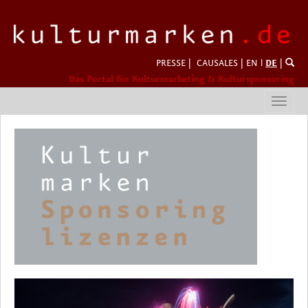
PRESSE
|
CAUSALES
|
EN
l
DE
|
Das Portal für Kulturmarketing & Kultursponsoring
Toggl
navig