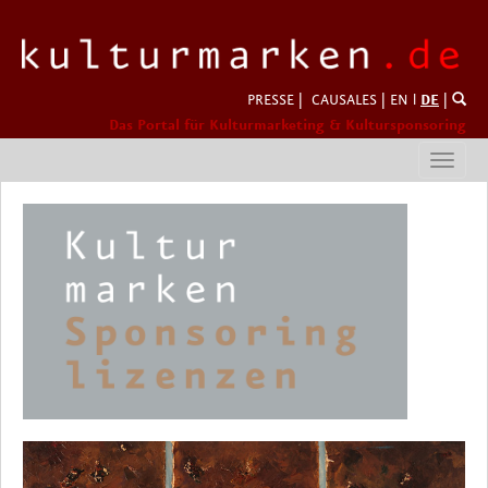
PRESSE
|
CAUSALES
|
EN
l
DE
|
Das Portal für Kulturmarketing & Kultursponsoring
Toggl
navig