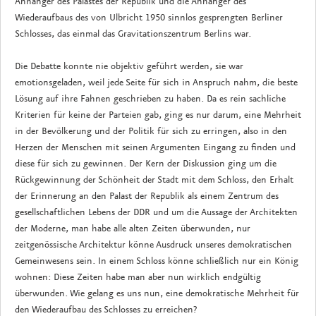
Anhänger des Palastes der Republik und die Anhänger des
Wiederaufbaus des von Ulbricht 1950 sinnlos gesprengten Berliner
Schlosses, das einmal das Gravitationszentrum Berlins war.
Die Debatte konnte nie objektiv geführt werden, sie war
emotionsgeladen, weil jede Seite für sich in Anspruch nahm, die beste
Lösung auf ihre Fahnen geschrieben zu haben. Da es rein sachliche
Kriterien für keine der Parteien gab, ging es nur darum, eine Mehrheit
in der Bevölkerung und der Politik für sich zu erringen, also in den
Herzen der Menschen mit seinen Argumenten Eingang zu finden und
diese für sich zu gewinnen. Der Kern der Diskussion ging um die
Rückgewinnung der Schönheit der Stadt mit dem Schloss, den Erhalt
der Erinnerung an den Palast der Republik als einem Zentrum des
gesellschaftlichen Lebens der DDR und um die Aussage der Architekten
der Moderne, man habe alle alten Zeiten überwunden, nur
zeitgenössische Architektur könne Ausdruck unseres demokratischen
Gemeinwesens sein. In einem Schloss könne schließlich nur ein König
wohnen: Diese Zeiten habe man aber nun wirklich endgültig
überwunden. Wie gelang es uns nun, eine demokratische Mehrheit für
den Wiederaufbau des Schlosses zu erreichen?