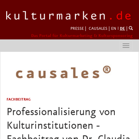
PRESSE
|
CAUSALES
|
EN
l
DE
|
Das Portal für Kulturmarketing & Kultursponsoring
Toggl
navig
FACHBEITRAG
Professionalisierung von
Kulturinstitutionen -