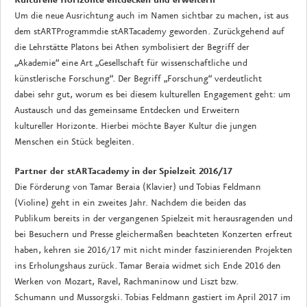
Kulturelle Horizonte entdecken und erweitern
Um die neue Ausrichtung auch im Namen sichtbar zu machen, ist aus
dem stARTProgrammdie stARTacademy geworden. Zurückgehend auf
die Lehrstätte Platons bei Athen symbolisiert der Begriff der
„Akademie“ eine Art „Gesellschaft für wissenschaftliche und
künstlerische Forschung“. Der Begriff „Forschung“ verdeutlicht
dabei sehr gut, worum es bei diesem kulturellen Engagement geht: um
Austausch und das gemeinsame Entdecken und Erweitern
kultureller Horizonte. Hierbei möchte Bayer Kultur die jungen
Menschen ein Stück begleiten.
Partner der stARTacademy in der Spielzeit 2016/17
Die Förderung von Tamar Beraia (Klavier) und Tobias Feldmann
(Violine) geht in ein zweites Jahr. Nachdem die beiden das
Publikum bereits in der vergangenen Spielzeit mit herausragenden und
bei Besuchern und Presse gleichermaßen beachteten Konzerten erfreut
haben, kehren sie 2016/17 mit nicht minder faszinierenden Projekten
ins Erholungshaus zurück. Tamar Beraia widmet sich Ende 2016 den
Werken von Mozart, Ravel, Rachmaninow und Liszt bzw.
Schumann und Mussorgski. Tobias Feldmann gastiert im April 2017 im