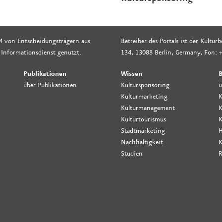
4 von Entscheidungsträgern aus
Betreiber des Portals ist der Kultu
 Informationsdienst genutzt.
134, 13088 Berlin, Germany, Fon: +
Publikationen
Wissen
B
über Publikationen
Kultursponsoring
ü
Kulturmarketing
K
Kulturmanagement
K
Kulturtourismus
K
Stadtmarketing
H
Nachhaltigkeit
K
Studien
R