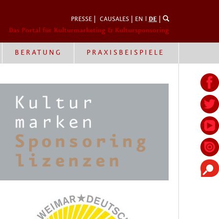
PRESSE
|
CAUSALES
|
EN
l
DE
|
Das Portal für Kulturmarketing & Kultursponsoring
BERATUNG
PRAXISBEISPIELE