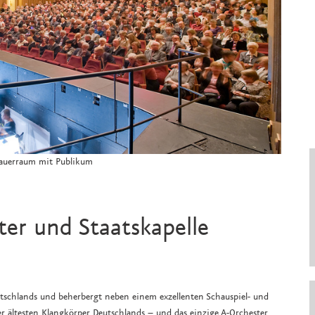
hauerraum mit Publikum
er und Staatskapelle
tschlands und beherbergt neben einem exzellenten Schauspiel- und
r ältesten Klangkörper Deutschlands – und das einzige A-Orchester