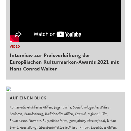
VIDEO
Interview zur Preisverleihung der
Europäischen Kulturmarken-Awards 2021 mit
Hans-Conrad Walter
AUF EINEN BLICK
Konservativ-etabliertes Milieu, Jugendliche, Sozialökologisches Milieu,
Senioren, Brandenburg, Traditionelles Milieu, Festival, regional, Film,
Erwachsene, Literatur, Bürgerliche Mitte, ganzjährig, überregional, Urban
Event, Ausstellung, Liberal-intellektuelle Milieu, Kinder, Expeditives Milleu,