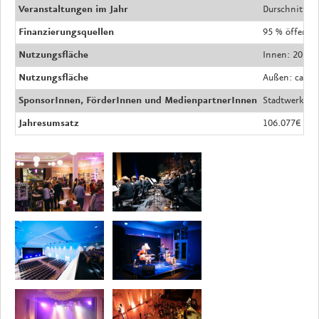
Veranstaltungen im Jahr
Durschnittlic
Finanzierungsquellen
95 % öffentl
Nutzungsfläche
Innen: 2058
Nutzungsfläche
Außen: ca. 2
SponsorInnen, FörderInnen und MedienpartnerInnen
Stadtwerke Lu
Jahresumsatz
106.077€