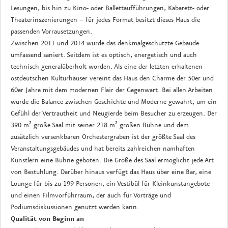
Lesungen, bis hin zu Kino- oder Ballettaufführungen, Kabarett- oder
Theaterinszenierungen – für jedes Format besitzt dieses Haus die
passenden Vorrausetzungen.
Zwischen 2011 und 2014 wurde das denkmalgeschützte Gebäude
umfassend saniert. Seitdem ist es optisch, energetisch und auch
technisch generalüberholt worden. Als eine der letzten erhaltenen
ostdeutschen Kulturhäuser vereint das Haus den Charme der 50er und
60er Jahre mit dem modernen Flair der Gegenwart. Bei allen Arbeiten
wurde die Balance zwischen Geschichte und Moderne gewahrt, um ein
Gefühl der Vertrautheit und Neugierde beim Besucher zu erzeugen. Der
390 m² große Saal mit seiner 218 m² großen Bühne und dem
zusätzlich versenkbaren Orchestergraben ist der größte Saal des
Veranstaltungsgebäudes und hat bereits zahlreichen namhaften
Künstlern eine Bühne geboten. Die Größe des Saal ermöglicht jede Art
von Bestuhlung. Darüber hinaus verfügt das Haus über eine Bar, eine
Lounge für bis zu 199 Personen, ein Vestibül für Kleinkunstangebote
und einen Filmvorführraum, der auch für Vorträge und
Podiumsdiskussionen genutzt werden kann.
Qualität von Beginn an