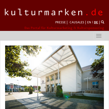
PRESSE
|
CAUSALES
|
EN
l
DE
|
Das Portal für Kulturmarketing & Kultursponsoring
Toggl
navig