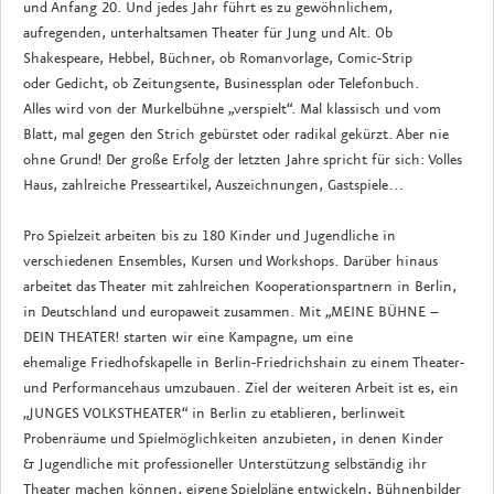
und Anfang 20. Und jedes Jahr führt es zu gewöhnlichem,
aufregenden, unterhaltsamen Theater für Jung und Alt. Ob
Shakespeare, Hebbel, Büchner, ob Romanvorlage, Comic-Strip
oder Gedicht, ob Zeitungsente, Businessplan oder Telefonbuch.
Alles wird von der Murkelbühne „verspielt“. Mal klassisch und vom
Blatt, mal gegen den Strich gebürstet oder radikal gekürzt. Aber nie
ohne Grund! Der große Erfolg der letzten Jahre spricht für sich: Volles
Haus, zahlreiche Presseartikel, Auszeichnungen, Gastspiele…
Pro Spielzeit arbeiten bis zu 180 Kinder und Jugendliche in
verschiedenen Ensembles, Kursen und Workshops. Darüber hinaus
arbeitet das Theater mit zahlreichen Kooperationspartnern in Berlin,
in Deutschland und europaweit zusammen. Mit „MEINE BÜHNE –
DEIN THEATER! starten wir eine Kampagne, um eine
ehemalige Friedhofskapelle in Berlin-Friedrichshain zu einem Theater-
und Performancehaus umzubauen. Ziel der weiteren Arbeit ist es, ein
„JUNGES VOLKSTHEATER“ in Berlin zu etablieren, berlinweit
Probenräume und Spielmöglichkeiten anzubieten, in denen Kinder
& Jugendliche mit professioneller Unterstützung selbständig ihr
Theater machen können, eigene Spielpläne entwickeln, Bühnenbilder