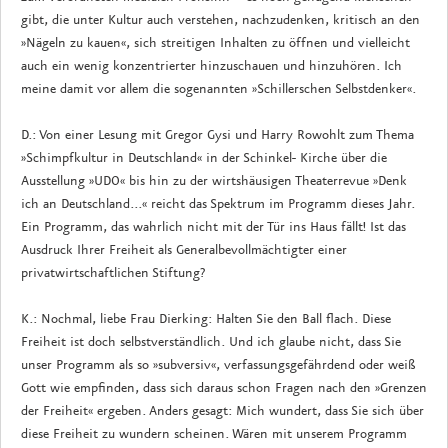
gibt, die unter Kultur auch verstehen, nachzudenken, kritisch an den
»Nägeln zu kauen«, sich streitigen Inhalten zu öffnen und vielleicht
auch ein wenig konzentrierter hinzuschauen und hinzuhören. Ich
meine damit vor allem die sogenannten »Schillerschen Selbstdenker«.
D.: Von einer Lesung mit Gregor Gysi und Harry Rowohlt zum Thema
»Schimpfkultur in Deutschland« in der Schinkel- Kirche über die
Ausstellung »UDO« bis hin zu der wirtshäusigen Theaterrevue »Denk
ich an Deutschland...« reicht das Spektrum im Programm dieses Jahr.
Ein Programm, das wahrlich nicht mit der Tür ins Haus fällt! Ist das
Ausdruck Ihrer Freiheit als Generalbevollmächtigter einer
privatwirtschaftlichen Stiftung?
K.: Nochmal, liebe Frau Dierking: Halten Sie den Ball flach. Diese
Freiheit ist doch selbstverständlich. Und ich glaube nicht, dass Sie
unser Programm als so »subversiv«, verfassungsgefährdend oder weiß
Gott wie empfinden, dass sich daraus schon Fragen nach den »Grenzen
der Freiheit« ergeben. Anders gesagt: Mich wundert, dass Sie sich über
diese Freiheit zu wundern scheinen. Wären mit unserem Programm