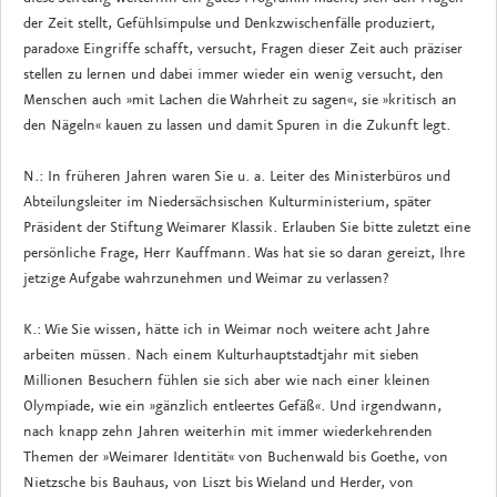
der Zeit stellt, Gefühlsimpulse und Denkzwischenfälle produziert,
paradoxe Eingriffe schafft, versucht, Fragen dieser Zeit auch präziser
stellen zu lernen und dabei immer wieder ein wenig versucht, den
Menschen auch »mit Lachen die Wahrheit zu sagen«, sie »kritisch an
den Nägeln« kauen zu lassen und damit Spuren in die Zukunft legt.
N.: In früheren Jahren waren Sie u. a. Leiter des Ministerbüros und
Abteilungsleiter im Niedersächsischen Kulturministerium, später
Präsident der Stiftung Weimarer Klassik. Erlauben Sie bitte zuletzt eine
persönliche Frage, Herr Kauffmann. Was hat sie so daran gereizt, Ihre
jetzige Aufgabe wahrzunehmen und Weimar zu verlassen?
K.: Wie Sie wissen, hätte ich in Weimar noch weitere acht Jahre
arbeiten müssen. Nach einem Kulturhauptstadtjahr mit sieben
Millionen Besuchern fühlen sie sich aber wie nach einer kleinen
Olympiade, wie ein »gänzlich entleertes Gefäß«. Und irgendwann,
nach knapp zehn Jahren weiterhin mit immer wiederkehrenden
Themen der »Weimarer Identität« von Buchenwald bis Goethe, von
Nietzsche bis Bauhaus, von Liszt bis Wieland und Herder, von