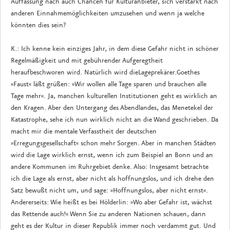
Auffassung nach auch Chancen für Kulturanbieter, sich verstärkt nach
anderen Einnahmemöglichkeiten umzusehen und wenn ja welche
könnten dies sein?
K.: Ich kenne kein einziges Jahr, in dem diese Gefahr nicht in schöner
Regelmäßigkeit und mit gebührender Aufgeregtheit
heraufbeschworen wird. Natürlich wird dieLageprekärer.Goethes
»Faust« läßt grüßen: »Wir wollen alle Tage sparen und brauchen alle
Tage mehr«. Ja, manchen kulturellen Institutionen geht es wirklich an
den Kragen. Aber den Untergang des Abendlandes, das Menetekel der
Katastrophe, sehe ich nun wirklich nicht an die Wand geschrieben. Da
macht mir die mentale Verfasstheit der deutschen
»Erregungsgesellschaft« schon mehr Sorgen. Aber in manchen Städten
wird die Lage wirklich ernst, wenn ich zum Beispiel an Bonn und an
andere Kommunen im Ruhrgebiet denke. Also: Insgesamt betrachte
ich die Lage als ernst, aber nicht als hoffnungslos, und ich drehe den
Satz bewußt nicht um, und sage: »Hoffnungslos, aber nicht ernst«.
Andererseits: Wie heißt es bei Hölderlin: »Wo aber Gefahr ist, wächst
das Rettende auch!« Wenn Sie zu anderen Nationen schauen, dann
geht es der Kultur in dieser Republik immer noch verdammt gut. Und