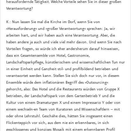
herausfordernde Tätigkeit. Welche Vorteile sehen Sie in dieser großen
Verantwortung?
K.: Nun lassen Sie mal die Kirche im Dorf, wenn Sie von
»Herausforderung« und »großer Verantwortung« sprechen: Ja, wir
arbeiten hart, und wir haben auch eine Verantwortung. Aber, die
haben andere ja auch und viele viel mehr davon. Und wenn Sie nach
Vorteilen fragen, so würde ich eher andersherum darauf hinweisen,
dass ein Gesamtensemble von Hotel, Gastronomie,
Landschaftsparkpflege, künstlerischem und wissenschaftlichen Tun nur
in einer Einheit und Ganzheit stil- und profilbildend betrieben und
verantwortet werden kann. Stellen Sie sich doch nur vor, in diesem
Ensemble würde dem inflationären Begriff des »Outsourcing«
gehorcht, also: Das Hotel und die Restaurants würden von Gruppe X
betrieben, der Landschaftspark von dem Gartenbetrieb Y und die
Kultur von einem Dramaturgen X und einem Impressario Y oder von
einem wechseln-en Team von Kuratoren und Wissenschaftlern – mit
oder ohne Lehrstuhl. Geschähe dies, hätten Sie insgesamt einen
Flickenteppich vor sich, aus dem nie ein erkennbares, in sich
geschlossenes und konzises Mosaik mit einem erkennbaren Profil