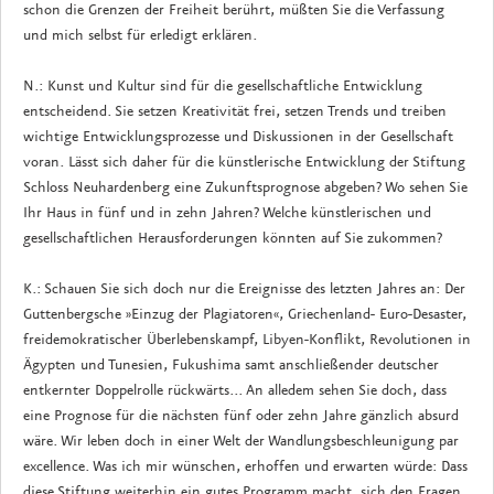
schon die Grenzen der Freiheit berührt, müßten Sie die Verfassung
und mich selbst für erledigt erklären.
N.: Kunst und Kultur sind für die gesellschaftliche Entwicklung
entscheidend. Sie setzen Kreativität frei, setzen Trends und treiben
wichtige Entwicklungsprozesse und Diskussionen in der Gesellschaft
voran. Lässt sich daher für die künstlerische Entwicklung der Stiftung
Schloss Neuhardenberg eine Zukunftsprognose abgeben? Wo sehen Sie
Ihr Haus in fünf und in zehn Jahren? Welche künstlerischen und
gesellschaftlichen Herausforderungen könnten auf Sie zukommen?
K.: Schauen Sie sich doch nur die Ereignisse des letzten Jahres an: Der
Guttenbergsche »Einzug der Plagiatoren«, Griechenland- Euro-Desaster,
freidemokratischer Überlebenskampf, Libyen-Konflikt, Revolutionen in
Ägypten und Tunesien, Fukushima samt anschließender deutscher
entkernter Doppelrolle rückwärts... An alledem sehen Sie doch, dass
eine Prognose für die nächsten fünf oder zehn Jahre gänzlich absurd
wäre. Wir leben doch in einer Welt der Wandlungsbeschleunigung par
excellence. Was ich mir wünschen, erhoffen und erwarten würde: Dass
diese Stiftung weiterhin ein gutes Programm macht, sich den Fragen