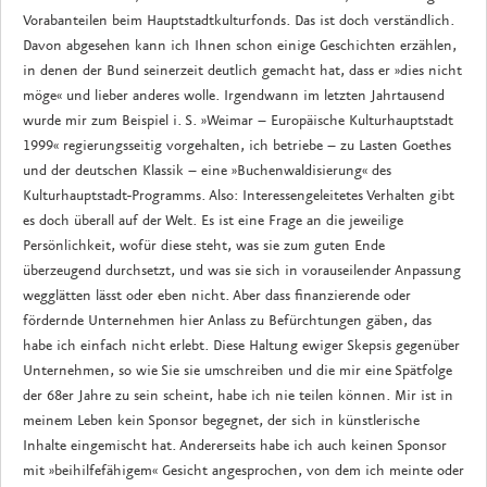
Vorabanteilen beim Hauptstadtkulturfonds. Das ist doch verständlich.
Davon abgesehen kann ich Ihnen schon einige Geschichten erzählen,
in denen der Bund seinerzeit deutlich gemacht hat, dass er »dies nicht
möge« und lieber anderes wolle. Irgendwann im letzten Jahrtausend
wurde mir zum Beispiel i. S. »Weimar – Europäische Kulturhauptstadt
1999« regierungsseitig vorgehalten, ich betriebe – zu Lasten Goethes
und der deutschen Klassik – eine »Buchenwaldisierung« des
Kulturhauptstadt-Programms. Also: Interessengeleitetes Verhalten gibt
es doch überall auf der Welt. Es ist eine Frage an die jeweilige
Persönlichkeit, wofür diese steht, was sie zum guten Ende
überzeugend durchsetzt, und was sie sich in vorauseilender Anpassung
wegglätten lässt oder eben nicht. Aber dass finanzierende oder
fördernde Unternehmen hier Anlass zu Befürchtungen gäben, das
habe ich einfach nicht erlebt. Diese Haltung ewiger Skepsis gegenüber
Unternehmen, so wie Sie sie umschreiben und die mir eine Spätfolge
der 68er Jahre zu sein scheint, habe ich nie teilen können. Mir ist in
meinem Leben kein Sponsor begegnet, der sich in künstlerische
Inhalte eingemischt hat. Andererseits habe ich auch keinen Sponsor
mit »beihilfefähigem« Gesicht angesprochen, von dem ich meinte oder