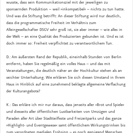
wusste, dass sein Kommunikationsziel mit der jeweiligen zu
sponsernden Produktion – weil »inkompatibel« – nichts zu tun hatte.
Und was die Stiftung betrifft: An dieser Stiftung wird nur deutlich,
dass die programmatische Freiheit im Verhältnis zum
Alleingesellschafter DSGV sehr groß ist, sie aber immer – wie alles in
der Welt – an eine Qualität des Produzierten gebunden ist. Und es ist
doch immer so: Freiheit verpflichtet zu verantwortlichem Tun.
D.: Am äußersten Rand der Republik, eineinhalb Stunden von Berlin
entfernt, haben Sie regelmäßig ein volles Haus – und das mit
Veranstaltungen, die deutlich näher an der Hochkultur stehen als an
seichter Unterhaltung. Wie erklären Sie sich diesen Umstand in Ihrem
Haus in Hinblick auf eine zunehmend beklagte allgemeine Verflachung
der Kulturangebote?
K.: Das erkläre ich mir nur daraus, dass jenseits aller »Brot und Spiele«
und diesseits aller öffentlichen Lustbarkeiten von Umzügen und
Paraden aller Art über Stadtteilfeste und Freizeitparks und das ganze
»Highlight- und Eventgewese« samt öffentlichem Wirkungstrinken bis
zum verordneten medialen Frohsinn – es noch genügend Menschen