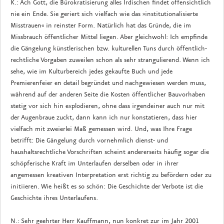
K.: Ach Gott, die Bürokratisierung alles Irdischen findet offensichtlich
nie ein Ende. Sie geriert sich vielfach wie das »institutionalisierte
Misstrauen« in reinster Form. Natürlich hat das Gründe, die im
Missbrauch öffentlicher Mittel liegen. Aber gleichwohl: Ich empfinde
die Gängelung künstlerischen bzw. kulturellen Tuns durch öffentlich-
rechtliche Vorgaben zuweilen schon als sehr strangulierend. Wenn ich
sehe, wie im Kulturbereich jedes gekaufte Buch und jede
Premierenfeier en detail begründet und nachgewiesen werden muss,
während auf der anderen Seite die Kosten öffentlicher Bauvorhaben
stetig vor sich hin explodieren, ohne dass irgendeiner auch nur mit
der Augenbraue zuckt, dann kann ich nur konstatieren, dass hier
vielfach mit zweierlei Maß gemessen wird. Und, was Ihre Frage
betrifft: Die Gängelung durch vornehmlich dienst- und
haushaltsrechtliche Vorschriften scheint andererseits häufig sogar die
schöpferische Kraft im Unterlaufen derselben oder in ihrer
angemessen kreativen Interpretation erst richtig zu befördern oder zu
initiieren. Wie heißt es so schön: Die Geschichte der Verbote ist die
Geschichte ihres Unterlaufens.
N.: Sehr geehrter Herr Kauffmann, nun konkret zur im Jahr 2001