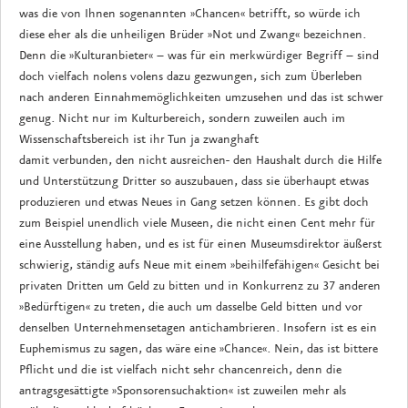
was die von Ihnen sogenannten »Chancen« betrifft, so würde ich
diese eher als die unheiligen Brüder »Not und Zwang« bezeichnen.
Denn die »Kulturanbieter« – was für ein merkwürdiger Begriff – sind
doch vielfach nolens volens dazu gezwungen, sich zum Überleben
nach anderen Einnahmemöglichkeiten umzusehen und das ist schwer
genug. Nicht nur im Kulturbereich, sondern zuweilen auch im
Wissenschaftsbereich ist ihr Tun ja zwanghaft
damit verbunden, den nicht ausreichen- den Haushalt durch die Hilfe
und Unterstützung Dritter so auszubauen, dass sie überhaupt etwas
produzieren und etwas Neues in Gang setzen können. Es gibt doch
zum Beispiel unendlich viele Museen, die nicht einen Cent mehr für
eine Ausstellung haben, und es ist für einen Museumsdirektor äußerst
schwierig, ständig aufs Neue mit einem »beihilfefähigen« Gesicht bei
privaten Dritten um Geld zu bitten und in Konkurrenz zu 37 anderen
»Bedürftigen« zu treten, die auch um dasselbe Geld bitten und vor
denselben Unternehmensetagen antichambrieren. Insofern ist es ein
Euphemismus zu sagen, das wäre eine »Chance«. Nein, das ist bittere
Pflicht und die ist vielfach nicht sehr chancenreich, denn die
antragsgesättigte »Sponsorensuchaktion« ist zuweilen mehr als